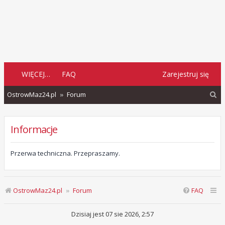
WIĘCEJ…
FAQ
Zarejestruj się
S
OstrowMaz24.pl
Forum
z
u
Informacje
k
a
Przerwa techniczna. Przepraszamy.
j
OstrowMaz24.pl
Forum
FAQ
Dzisiaj jest 07 sie 2026, 2:57