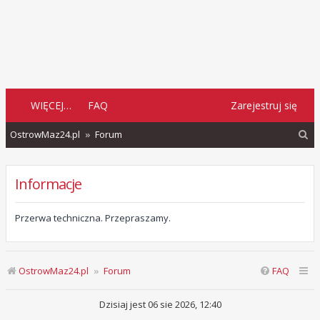
WIĘCEJ…
FAQ
Zarejestruj się
S
OstrowMaz24.pl
Forum
z
u
Informacje
k
a
Przerwa techniczna. Przepraszamy.
j
OstrowMaz24.pl
Forum
FAQ
Dzisiaj jest 06 sie 2026, 12:40