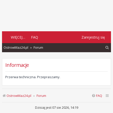
WIĘCEJ…
FAQ
Zarejestruj się
S
OstrowMaz24.pl
Forum
z
u
Informacje
k
a
Przerwa techniczna. Przepraszamy.
j
OstrowMaz24.pl
Forum
FAQ
Dzisiaj jest 07 sie 2026, 14:19