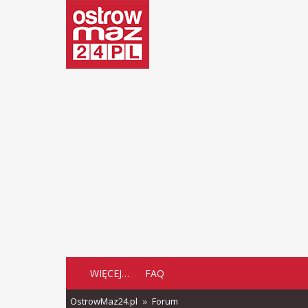
WIĘCEJ…
FAQ
OstrowMaz24.pl
Forum