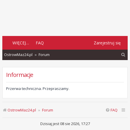
WIĘCEJ…
FAQ
Zarejestruj się
S
OstrowMaz24.pl
Forum
z
u
Informacje
k
a
Przerwa techniczna. Przepraszamy.
j
OstrowMaz24.pl
Forum
FAQ
Dzisiaj jest 08 sie 2026, 17:27