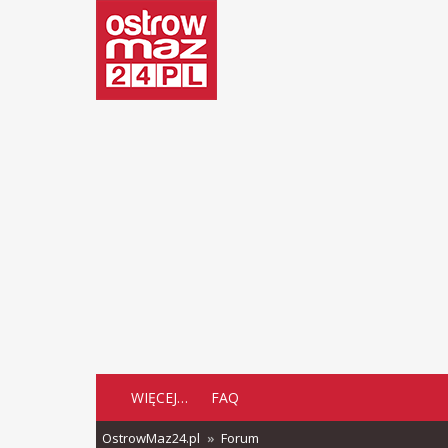
WIĘCEJ…
FAQ
OstrowMaz24.pl
Forum