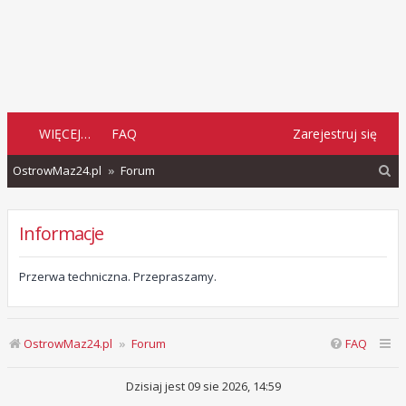
WIĘCEJ…
FAQ
Zarejestruj się
S
OstrowMaz24.pl
Forum
z
u
Informacje
k
a
Przerwa techniczna. Przepraszamy.
j
OstrowMaz24.pl
Forum
FAQ
Dzisiaj jest 09 sie 2026, 14:59