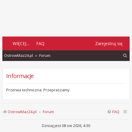
WIĘCEJ…
FAQ
Zarejestruj się
S
OstrowMaz24.pl
Forum
z
u
Informacje
k
a
Przerwa techniczna. Przepraszamy.
j
OstrowMaz24.pl
Forum
FAQ
Dzisiaj jest 08 sie 2026, 4:30