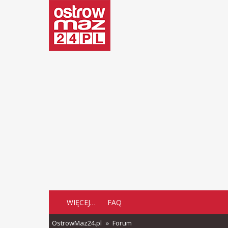
WIĘCEJ…
FAQ
OstrowMaz24.pl
Forum