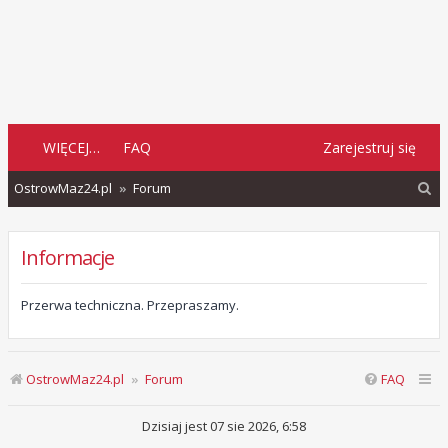
WIĘCEJ…
FAQ
Zarejestruj się
S
OstrowMaz24.pl
Forum
z
u
Informacje
k
a
Przerwa techniczna. Przepraszamy.
j
OstrowMaz24.pl
Forum
FAQ
Dzisiaj jest 07 sie 2026, 6:58