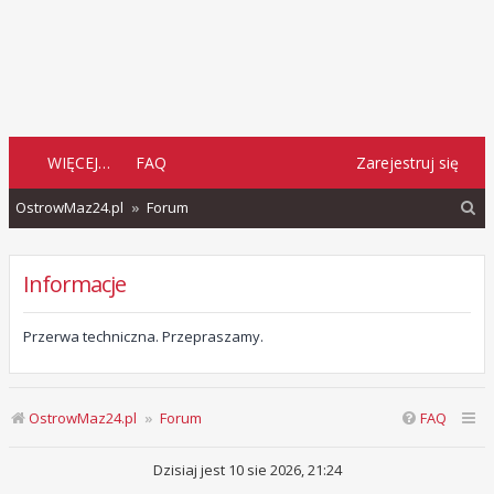
WIĘCEJ…
FAQ
Zarejestruj się
S
OstrowMaz24.pl
Forum
z
u
Informacje
k
a
Przerwa techniczna. Przepraszamy.
j
OstrowMaz24.pl
Forum
FAQ
Dzisiaj jest 10 sie 2026, 21:24