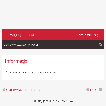
WIĘCEJ…
FAQ
Zarejestruj się
S
OstrowMaz24.pl
Forum
z
u
Informacje
k
a
Przerwa techniczna. Przepraszamy.
j
OstrowMaz24.pl
Forum
FAQ
Dzisiaj jest 09 sie 2026, 13:47