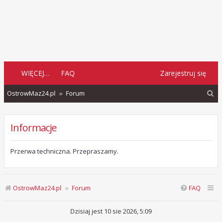
WIĘCEJ…
FAQ
Zarejestruj się
S
OstrowMaz24.pl
Forum
z
u
Informacje
k
a
Przerwa techniczna. Przepraszamy.
j
OstrowMaz24.pl
Forum
FAQ
Dzisiaj jest 10 sie 2026, 5:09