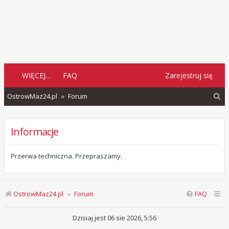
WIĘCEJ…
FAQ
Zarejestruj się
S
OstrowMaz24.pl
Forum
z
u
Informacje
k
a
Przerwa techniczna. Przepraszamy.
j
OstrowMaz24.pl
Forum
FAQ
Dzisiaj jest 06 sie 2026, 5:56