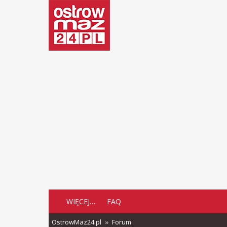
WIĘCEJ…
FAQ
OstrowMaz24.pl
Forum