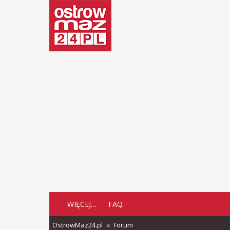
WIĘCEJ…
FAQ
OstrowMaz24.pl
Forum