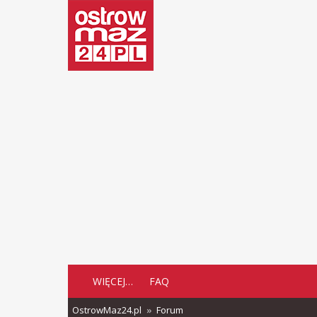
WIĘCEJ…
FAQ
OstrowMaz24.pl
Forum