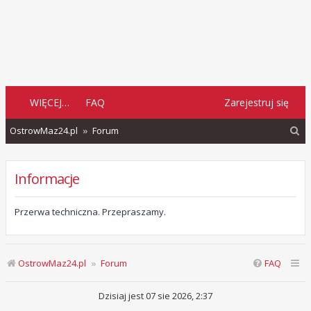
WIĘCEJ…
FAQ
Zarejestruj się
S
OstrowMaz24.pl
Forum
z
u
Informacje
k
a
Przerwa techniczna. Przepraszamy.
j
OstrowMaz24.pl
Forum
FAQ
Dzisiaj jest 07 sie 2026, 2:37