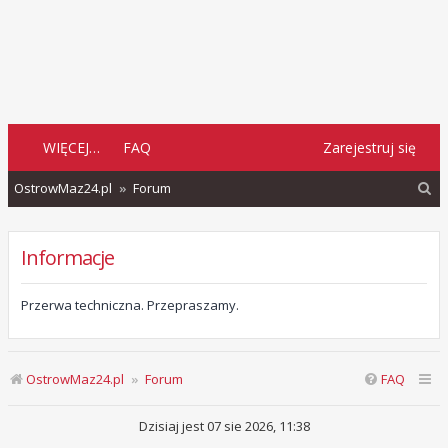
WIĘCEJ…
FAQ
Zarejestruj się
S
OstrowMaz24.pl
Forum
z
u
Informacje
k
a
Przerwa techniczna. Przepraszamy.
j
OstrowMaz24.pl
Forum
FAQ
Dzisiaj jest 07 sie 2026, 11:38