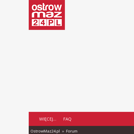
WIĘCEJ…
FAQ
OstrowMaz24.pl
Forum