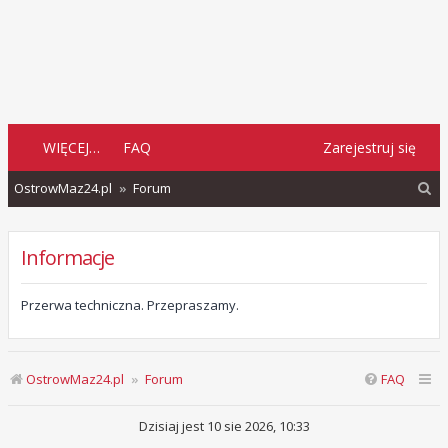
WIĘCEJ…
FAQ
Zarejestruj się
S
OstrowMaz24.pl
Forum
z
u
Informacje
k
a
Przerwa techniczna. Przepraszamy.
j
OstrowMaz24.pl
Forum
FAQ
Dzisiaj jest 10 sie 2026, 10:33