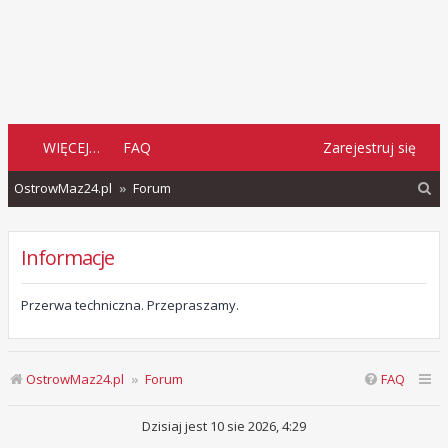
WIĘCEJ…
FAQ
Zarejestruj się
S
OstrowMaz24.pl
Forum
z
u
Informacje
k
a
Przerwa techniczna. Przepraszamy.
j
OstrowMaz24.pl
Forum
FAQ
Dzisiaj jest 10 sie 2026, 4:29