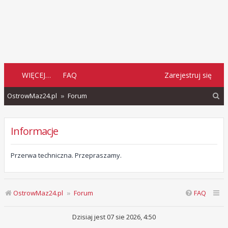
WIĘCEJ…
FAQ
Zarejestruj się
S
OstrowMaz24.pl
Forum
z
u
Informacje
k
a
Przerwa techniczna. Przepraszamy.
j
OstrowMaz24.pl
Forum
FAQ
Dzisiaj jest 07 sie 2026, 4:50