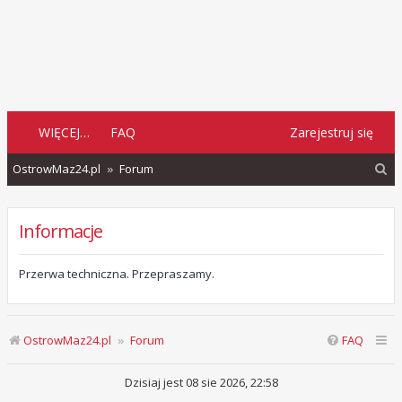
WIĘCEJ…
FAQ
Zarejestruj się
S
OstrowMaz24.pl
Forum
z
u
Informacje
k
a
Przerwa techniczna. Przepraszamy.
j
OstrowMaz24.pl
Forum
FAQ
Dzisiaj jest 08 sie 2026, 22:58