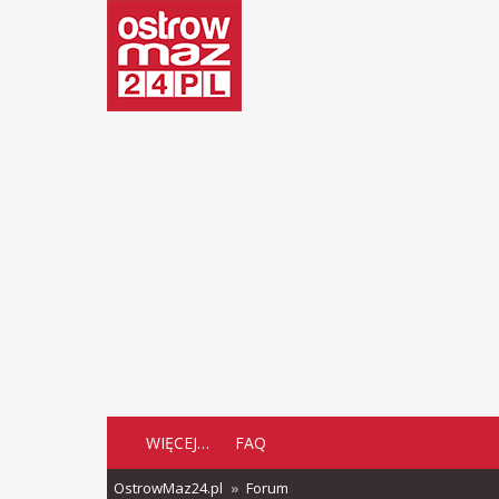
WIĘCEJ…
FAQ
OstrowMaz24.pl
Forum