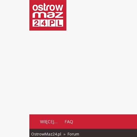
WIĘCEJ…
FAQ
OstrowMaz24.pl
Forum