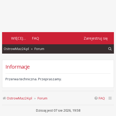
WIĘCEJ…
FAQ
Zarejestruj się
S
OstrowMaz24.pl
Forum
z
u
Informacje
k
a
Przerwa techniczna. Przepraszamy.
j
OstrowMaz24.pl
Forum
FAQ
Dzisiaj jest 07 sie 2026, 19:58