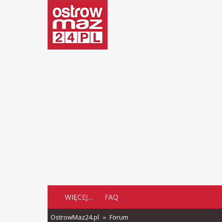
WIĘCEJ…
FAQ
OstrowMaz24.pl
Forum