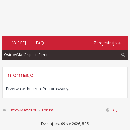
WIĘCEJ…
FAQ
Zarejestruj się
S
OstrowMaz24.pl
Forum
z
u
Informacje
k
a
Przerwa techniczna. Przepraszamy.
j
OstrowMaz24.pl
Forum
FAQ
Dzisiaj jest 09 sie 2026, 8:35