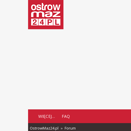
WIĘCEJ…
FAQ
OstrowMaz24.pl
Forum