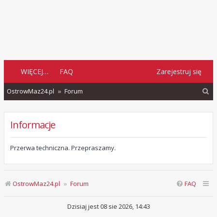
WIĘCEJ…
FAQ
Zarejestruj się
S
OstrowMaz24.pl
Forum
z
u
Informacje
k
a
Przerwa techniczna. Przepraszamy.
j
OstrowMaz24.pl
Forum
FAQ
Dzisiaj jest 08 sie 2026, 14:43