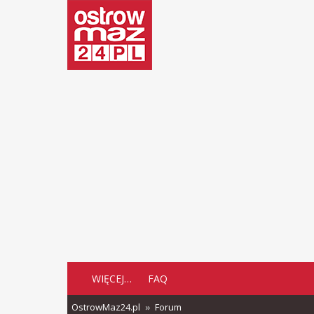
WIĘCEJ…
FAQ
OstrowMaz24.pl
Forum