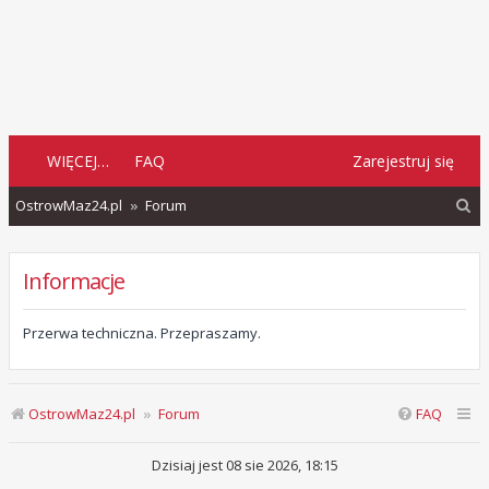
WIĘCEJ…
FAQ
Zarejestruj się
S
OstrowMaz24.pl
Forum
z
u
Informacje
k
a
Przerwa techniczna. Przepraszamy.
j
OstrowMaz24.pl
Forum
FAQ
Dzisiaj jest 08 sie 2026, 18:15