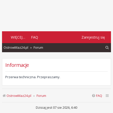
WIĘCEJ…
FAQ
Zarejestruj się
S
OstrowMaz24.pl
Forum
z
u
Informacje
k
a
Przerwa techniczna. Przepraszamy.
j
OstrowMaz24.pl
Forum
FAQ
Dzisiaj jest 07 sie 2026, 6:40