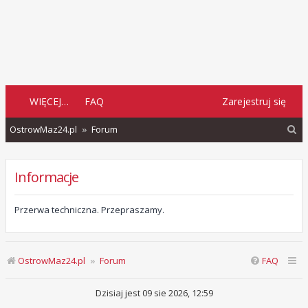
WIĘCEJ…
FAQ
Zarejestruj się
S
OstrowMaz24.pl
Forum
z
u
Informacje
k
a
Przerwa techniczna. Przepraszamy.
j
OstrowMaz24.pl
Forum
FAQ
Dzisiaj jest 09 sie 2026, 12:59