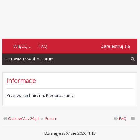
WIĘCEJ…
FAQ
Zarejestruj się
S
OstrowMaz24.pl
Forum
z
u
Informacje
k
a
Przerwa techniczna. Przepraszamy.
j
OstrowMaz24.pl
Forum
FAQ
Dzisiaj jest 07 sie 2026, 1:13