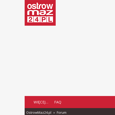
WIĘCEJ…
FAQ
OstrowMaz24.pl
Forum