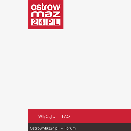
WIĘCEJ…
FAQ
OstrowMaz24.pl
Forum