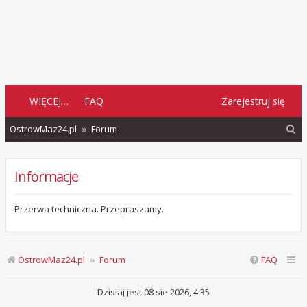
WIĘCEJ…
FAQ
Zarejestruj się
S
OstrowMaz24.pl
Forum
z
u
Informacje
k
a
Przerwa techniczna. Przepraszamy.
j
OstrowMaz24.pl
Forum
FAQ
Dzisiaj jest 08 sie 2026, 4:35