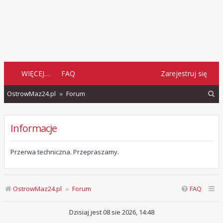
WIĘCEJ…
FAQ
Zarejestruj się
S
OstrowMaz24.pl
Forum
z
u
Informacje
k
a
Przerwa techniczna. Przepraszamy.
j
OstrowMaz24.pl
Forum
FAQ
Dzisiaj jest 08 sie 2026, 14:48