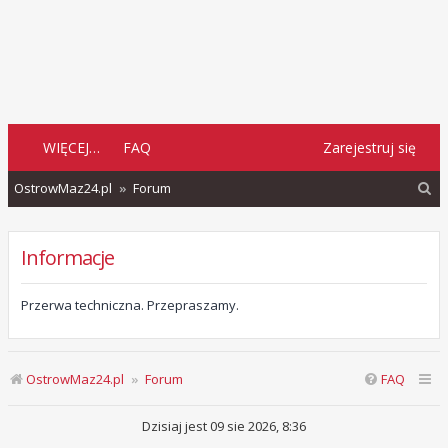
WIĘCEJ…
FAQ
Zarejestruj się
S
OstrowMaz24.pl
Forum
z
u
Informacje
k
a
Przerwa techniczna. Przepraszamy.
j
OstrowMaz24.pl
Forum
FAQ
Dzisiaj jest 09 sie 2026, 8:36