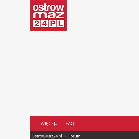
WIĘCEJ…
FAQ
OstrowMaz24.pl
Forum