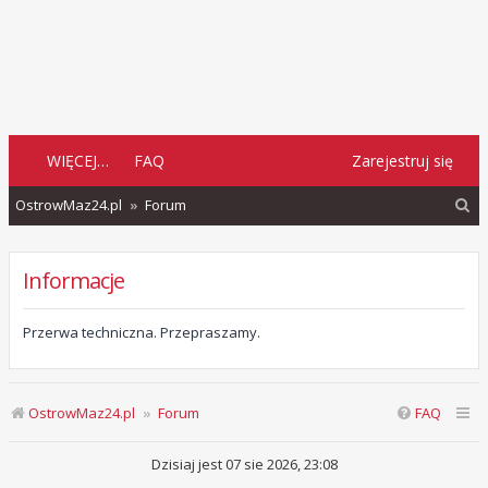
WIĘCEJ…
FAQ
Zarejestruj się
S
OstrowMaz24.pl
Forum
z
u
Informacje
k
a
Przerwa techniczna. Przepraszamy.
j
OstrowMaz24.pl
Forum
FAQ
Dzisiaj jest 07 sie 2026, 23:08