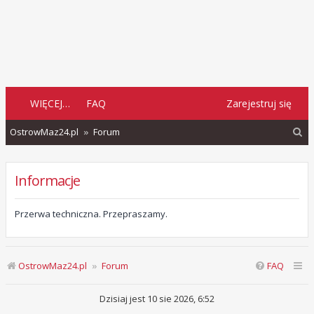
WIĘCEJ…
FAQ
Zarejestruj się
S
OstrowMaz24.pl
Forum
z
u
Informacje
k
a
Przerwa techniczna. Przepraszamy.
j
OstrowMaz24.pl
Forum
FAQ
Dzisiaj jest 10 sie 2026, 6:52