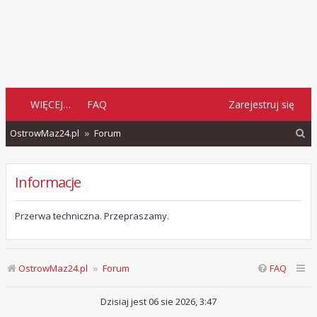
WIĘCEJ…
FAQ
Zarejestruj się
S
OstrowMaz24.pl
Forum
z
u
Informacje
k
a
Przerwa techniczna. Przepraszamy.
j
OstrowMaz24.pl
Forum
FAQ
Dzisiaj jest 06 sie 2026, 3:47