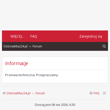
WIĘCEJ…
FAQ
Zarejestruj się
S
OstrowMaz24.pl
Forum
z
u
Informacje
k
a
Przerwa techniczna. Przepraszamy.
j
OstrowMaz24.pl
Forum
FAQ
Dzisiaj jest 06 sie 2026, 6:30