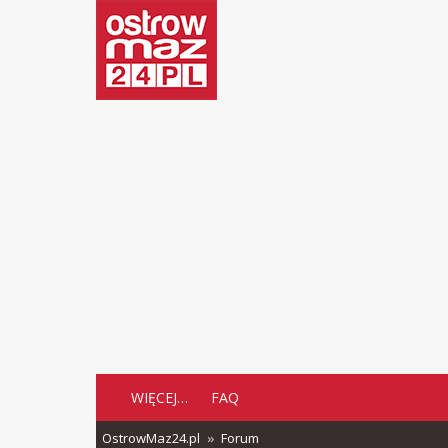
WIĘCEJ…
FAQ
OstrowMaz24.pl
Forum