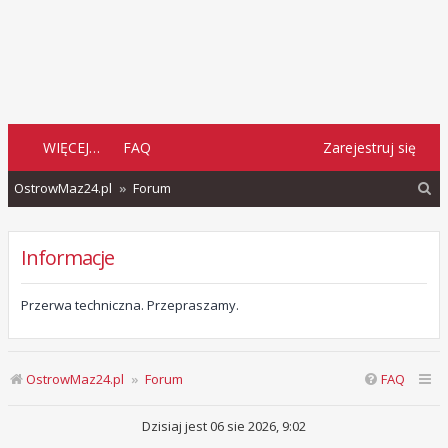
WIĘCEJ…
FAQ
Zarejestruj się
S
OstrowMaz24.pl
Forum
z
u
Informacje
k
a
Przerwa techniczna. Przepraszamy.
j
OstrowMaz24.pl
Forum
FAQ
Dzisiaj jest 06 sie 2026, 9:02