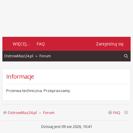
WIĘCEJ…
FAQ
Zarejestruj się
S
OstrowMaz24.pl
Forum
z
u
Informacje
k
a
Przerwa techniczna. Przepraszamy.
j
OstrowMaz24.pl
Forum
FAQ
Dzisiaj jest 09 sie 2026, 10:41