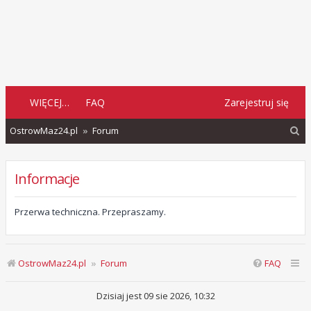
WIĘCEJ…
FAQ
Zarejestruj się
S
OstrowMaz24.pl
Forum
z
u
Informacje
k
a
Przerwa techniczna. Przepraszamy.
j
OstrowMaz24.pl
Forum
FAQ
Dzisiaj jest 09 sie 2026, 10:32